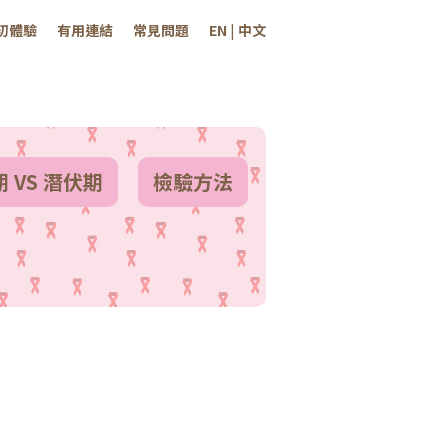
初體驗
有用連結
常見問題
EN
|
中文
 VS 潛伏期
檢驗方法