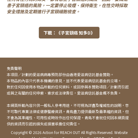
患子宮頸癌的風險，一定要停止吸煙、保持衛生，在性交時採取
安全措施及定期進行子宮頸細胞檢查。
下載：《子宮頸癌 知多D》
免責聲明
本項目／計劃的愛滋病病毒預防部份由香港愛滋病信託基金贊助。
本物品的內容只代表本機構的意見，並不代表愛滋病信託基金的立場。
對於任何因使用本物品所載的任何資料，或因參與本贊助項目／計劃而引起
或與之有關的任何申索、索求或法律責任，愛滋病信託基金概不負責。
本網頁所載內容只供一般私人參考用途，不可視為詳盡及權威性的說明，亦
不可取代專業法律或健康醫療資訊。青鳥盡力提供最新及最準確的資訊，但
不會為其準確性、可用性或時效作出任何保證。青鳥不會就任何因本網頁提
供的資訊而引起的損失或損害承擔任何責任。
Copyright ©
2026 Action for REACH OUT All Rights Reserved. Website