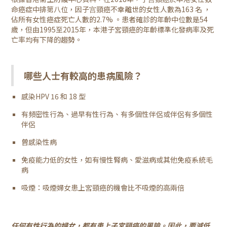
命癌症中排第八位，因子宫頸癌不幸離世的女性人數為163 名 ，
佔所有女性癌症死亡人數的2.7% 。患者確診的年齡中位數是54
歲，但由1995至2015年，本港子宮頸癌的年齡標準化發病率及死
亡率均有下降的趨勢。
哪些人士有較高的患病風險？
感染HPV 16 和 18 型
有頻密性行為、過早有性行為、有多個性伴侶或伴侶有多個性
伴侶
曾感染性病
免疫能力低的女性，如有慢性腎病、愛滋病或其他免疫系統毛
病
吸煙：吸煙婦女患上宮頸癌的機會比不吸煙的高兩倍
任何有性行為的婦女，都有患上子宮頸癌的風險。因此，要減低